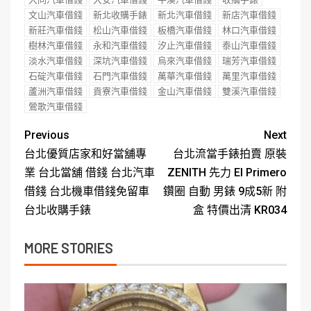
文山汽車借錢
新北收購手錶
新北汽車借錢
新店汽車借錢
新莊汽車借錢
松山汽車借錢
板橋汽車借錢
林口汽車借錢
樹林汽車借錢
永和汽車借錢
汐止汽車借錢
泰山汽車借錢
淡水汽車借錢
深坑汽車借錢
烏來汽車借錢
瑞芳汽車借錢
石碇汽車借錢
石門汽車借錢
萬華汽車借錢
萬里汽車借錢
蘆洲汽車借錢
貢寮汽車借錢
金山汽車借錢
雙溪汽車借錢
鶯歌汽車借錢
Previous
Next
台北優質店家和好當舖專
台北流當手錶拍賣 原裝
業 台北當舖 借錢 台北汽車
ZENITH 先力 El Primero
借錢 台北機車借錢免留車
鑽圈 自動 男錶 9成5新 附
台北收購手錶
盒 特價出清 KR034
MORE STORIES