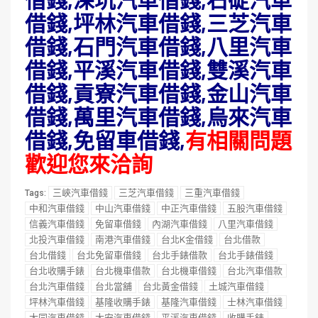
借錢,坪林汽車借錢,三芝汽車
借錢,石門汽車借錢,八里汽車
借錢,平溪汽車借錢,雙溪汽車
借錢,貢寮汽車借錢,金山汽車
借錢,萬里汽車借錢,烏來汽車
借錢,免留車借錢,
有相關問題
歡迎您來洽詢
三峽汽車借錢
三芝汽車借錢
三重汽車借錢
Tags:
中和汽車借錢
中山汽車借錢
中正汽車借錢
五股汽車借錢
信義汽車借錢
免留車借錢
內湖汽車借錢
八里汽車借錢
北投汽車借錢
南港汽車借錢
台北K金借錢
台北借款
台北借錢
台北免留車借錢
台北手錶借款
台北手錶借錢
台北收購手錶
台北機車借款
台北機車借錢
台北汽車借款
台北汽車借錢
台北當舖
台北黃金借錢
土城汽車借錢
坪林汽車借錢
基隆收購手錶
基隆汽車借錢
士林汽車借錢
大同汽車借錢
大安汽車借錢
平溪汽車借錢
收購手錶