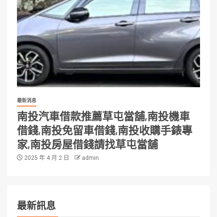
最新消息
南投汽車借款推薦草屯當舖,南投機車
借錢,南投免留車借錢,南投收購手錶專
家,南投房屋借錢請找草屯當舖
2025 年 4 月 2 日
admin
最新訊息