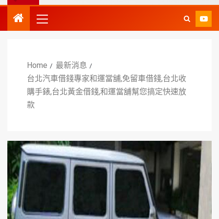
Home
最新消息
台北汽車借錢專家和運當舖,免留車借錢,台北收
購手錶,台北黃金借錢,和運當舖幫您搞定快速放
款