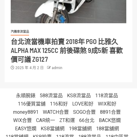
汽機車流當品
台北流當機車拍賣 2018年 PGO 比雅久
ALPHA MAX 125CC 前後碟煞 9成5新 喜歡
價可議 ZG127
2025 年 4 月 2 日
admin
永順腕錶
588流當品
KSB流當品
118流當品
116優質當舖
116和好
LOVE和好
WIX和好
money8891
WATCH合豐
SOGO合豐
8891合豐
WIX合豐
CAR統一
ZT和運
66台北
BACK悠嫻
EASY悠嫻
KSB當舖網
198當舖網
188當舖網
118當舖網
KSB拍賣
118流當
188流當品
118中區當