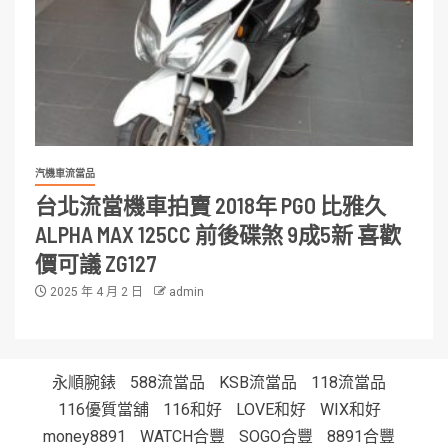
汽機車流當品
台北流當機車拍賣 2018年 PGO 比雅久
ALPHA MAX 125CC 前後碟煞 9成5新 喜歡
價可議 ZG127
2025 年 4 月 2 日
admin
永順腕錶
588流當品
KSB流當品
118流當品
116優質當舖
116和好
LOVE和好
WIX和好
money8891
WATCH合豐
SOGO合豐
8891合豐