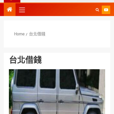
Home
台北借錢
台北借錢