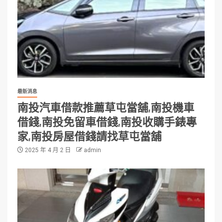
最新消息
南投汽車借款推薦草屯當舖,南投機車
借錢,南投免留車借錢,南投收購手錶專
家,南投房屋借錢請找草屯當舖
2025 年 4 月 2 日
admin