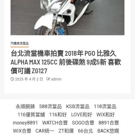
汽機車流當品
台北流當機車拍賣 2018年 PGO 比雅久
ALPHA MAX 125CC 前後碟煞 9成5新 喜歡
價可議 ZG127
2025 年 4 月 2 日
admin
永順腕錶
588流當品
KSB流當品
118流當品
116優質當舖
116和好
LOVE和好
WIX和好
money8891
WATCH合豐
SOGO合豐
8891合豐
WIX合豐
CAR統一
ZT和運
66台北
BACK悠嫻