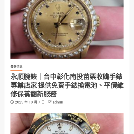
最新消息
永順腕錶｜台中彰化南投苗栗收購手錶
專業店家 提供免費手錶換電池、平價維
修保養翻新服務
2025 年 10 月 7 日
admin