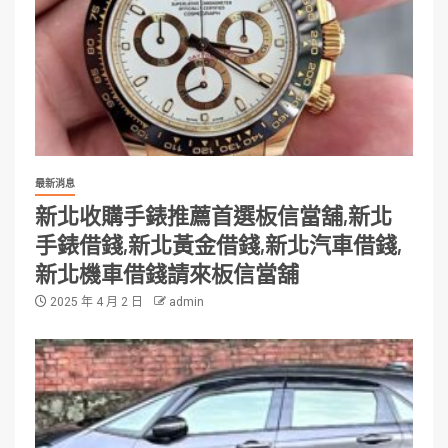
最新消息
新北收購手錶推薦首選板信當舖,新北
手錶借錢,新北黃金借錢,新北汽車借錢,
新北機車借錢請來板信當舖
2025 年 4 月 2 日
admin