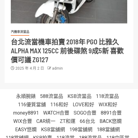
汽機車流當品
台北流當機車拍賣 2018年 PGO 比雅久
ALPHA MAX 125CC 前後碟煞 9成5新 喜歡
價可議 ZG127
2025 年 4 月 2 日
admin
永順腕錶
588流當品
KSB流當品
118流當品
116優質當舖
116和好
LOVE和好
WIX和好
money8891
WATCH合豐
SOGO合豐
8891合豐
WIX合豐
CAR統一
ZT和運
66台北
BACK悠嫻
EASY悠嫻
KSB當舖網
198當舖網
188當舖網
118當舖網
KSB拍賣
118流當
188流當品
118中區當