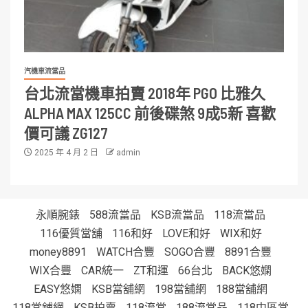
汽機車流當品
台北流當機車拍賣 2018年 PGO 比雅久
ALPHA MAX 125CC 前後碟煞 9成5新 喜歡
價可議 ZG127
2025 年 4 月 2 日
admin
永順腕錶
588流當品
KSB流當品
118流當品
116優質當舖
116和好
LOVE和好
WIX和好
money8891
WATCH合豐
SOGO合豐
8891合豐
WIX合豐
CAR統一
ZT和運
66台北
BACK悠嫻
EASY悠嫻
KSB當舖網
198當舖網
188當舖網
118當舖網
KSB拍賣
118流當
188流當品
118中區當