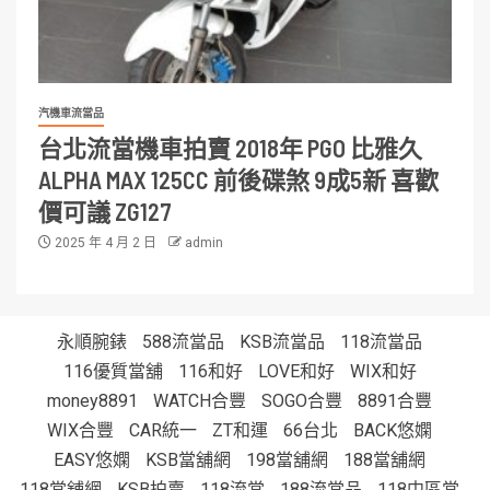
汽機車流當品
台北流當機車拍賣 2018年 PGO 比雅久
ALPHA MAX 125CC 前後碟煞 9成5新 喜歡
價可議 ZG127
2025 年 4 月 2 日
admin
永順腕錶
588流當品
KSB流當品
118流當品
116優質當舖
116和好
LOVE和好
WIX和好
money8891
WATCH合豐
SOGO合豐
8891合豐
WIX合豐
CAR統一
ZT和運
66台北
BACK悠嫻
EASY悠嫻
KSB當舖網
198當舖網
188當舖網
118當舖網
KSB拍賣
118流當
188流當品
118中區當