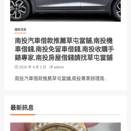
最新消息
南投汽車借款推薦草屯當舖,南投機
車借錢,南投免留車借錢,南投收購手
錶專家,南投房屋借錢請找草屯當舖
2025 年 4 月 2 日
admin
南投汽車借款推薦草屯當舖,南投專業辦理南...
最新訊息