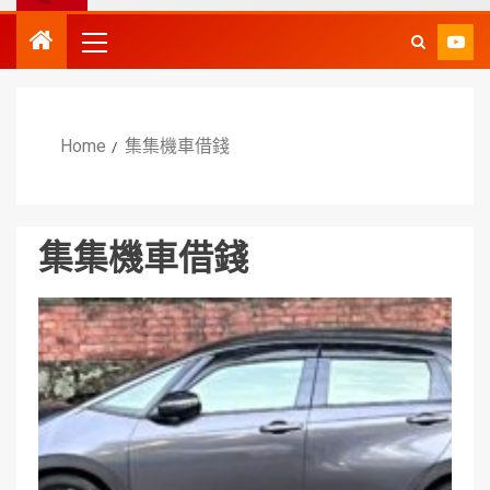
Home
集集機車借錢
集集機車借錢