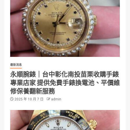
最新消息
永順腕錶｜台中彰化南投苗栗收購手錶
專業店家 提供免費手錶換電池、平價維
修保養翻新服務
2025 年 10 月 7 日
admin