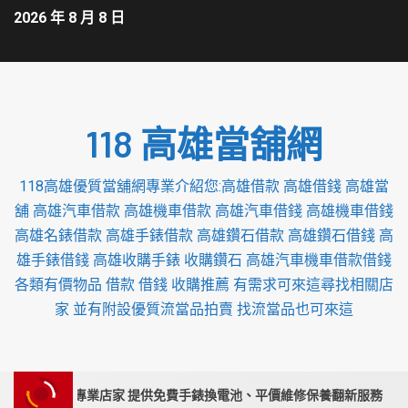
2026 年 8 月 8 日
118 高雄當舖網
118高雄優質當舖網專業介紹您:高雄借款 高雄借錢 高雄當
舖 高雄汽車借款 高雄機車借款 高雄汽車借錢 高雄機車借錢
高雄名錶借款 高雄手錶借款 高雄鑽石借款 高雄鑽石借錢 高
雄手錶借錢 高雄收購手錶 收購鑽石 高雄汽車機車借款借錢
各類有價物品 借款 借錢 收購推薦 有需求可來這尋找相關店
家 並有附設優質流當品拍賣 找流當品也可來這
收購手錶專業店家 提供免費手錶換電池、平價維修保養翻新服務