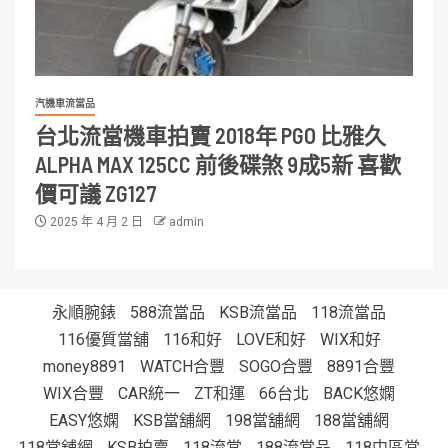
汽機車流當品
台北流當機車拍賣 2018年 PGO 比雅久
ALPHA MAX 125CC 前後碟煞 9成5新 喜歡
價可議 ZG127
2025 年 4 月 2 日
admin
永順腕錶
588流當品
KSB流當品
118流當品
116優質當舖
116和好
LOVE和好
WIX和好
money8891
WATCH合豐
SOGO合豐
8891合豐
WIX合豐
CAR統一
ZT和運
66台北
BACK悠嫻
EASY悠嫻
KSB當舖網
198當舖網
188當舖網
118當舖網
KSB拍賣
118流當
188流當品
118中區當