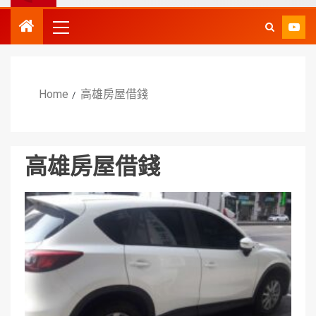
Home
高雄房屋借錢
高雄房屋借錢